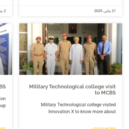
21 يناير، 2025
2 يناير، 2025
CBS
Military Technological college visit
to MCBS
ion
Military Technological college visited
oup
Innovation X to know more about
E »
READ MORE »