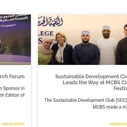
rch Forum
Sustainable Development C
Leads the Way at MCBS C
Festi
n Sponsor in
th Edition of
The Sustainable Development Club (SDC)
MCBS made a m
READ MORE »
READ MOR