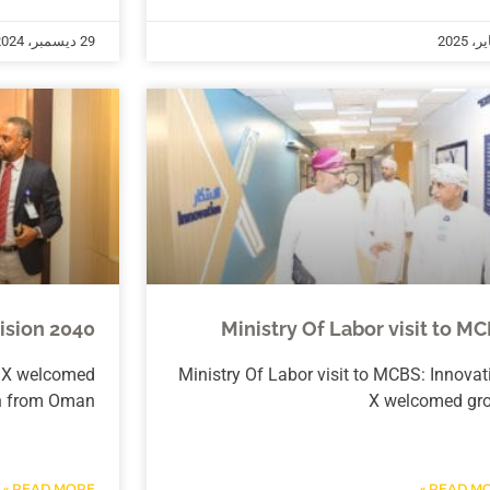
29 ديسمبر، 2024
ision 2040
Ministry Of Labor visit to M
n X welcomed
Ministry Of Labor visit to MCBS: Innovat
on from Oman
X welcomed gr
READ MORE »
READ MOR